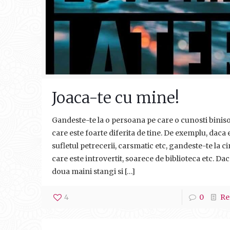
Joaca-te cu mine!
Gandeste-te la o persoana pe care o cunosti biniso
care este foarte diferita de tine. De exemplu, daca e
sufletul petrecerii, carsmatic etc, gandeste-te la c
care este introvertit, soarece de biblioteca etc. Dac
doua maini stangi si
[…]
4
0
Re