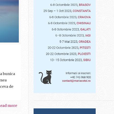
la bunica
 mea
 ceva de
ead more