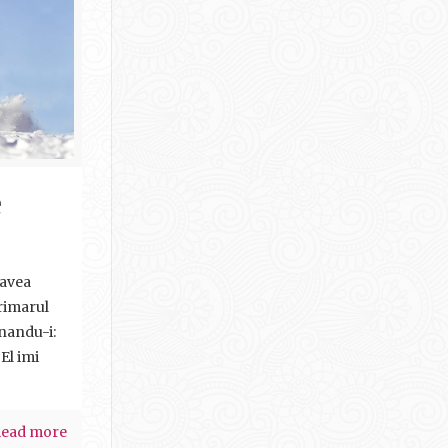
e
 avea
primarul
unandu-i:
El imi
ead more