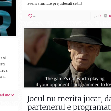
avem anumite prejudecati se
[…]
4
0
R
r si
sti
ineva
a ai
ad more
Jocul nu merita jucat, d
partenerul e programat