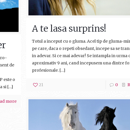
A te lasa surprins!
Totul a inceput cu o gluma. Acel tip de gluma-m
er
pe care, daca o repeti obsedant, incepe sa se tr
in adevar. Si ce mai adevar! Se intampla in urma 
uro-
aproximativ 9 ani, cand incepusem una dintre f
ument de
profesionale.
[…]
P este o
21
0
R
a si
[…]
ad more