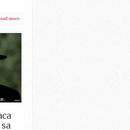
ead more
aca
 sa