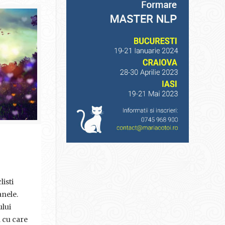
listi
anele.
ului
a cu care