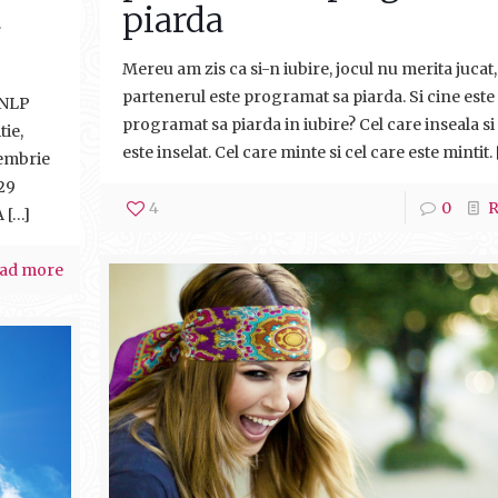
a
piarda
Mereu am zis ca si-n iubire, jocul nu merita jucat
partenerul este programat sa piarda. Si cine este
l NLP
programat sa piarda in iubire? Cel care inseala si
tie,
este inselat. Cel care minte si cel care este mintit.
tembrie
29
4
0
R
A
[…]
ad more