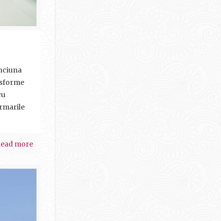
inciuna
ansforme
cu
ormarile
ead more