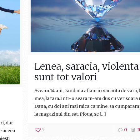
Lenea, saracia, violenta
sunt tot valori
Aveam 14 ani, cand ma aflam in vacanta de vara, 
mea, la tara. Intr-o seara m-am dus cu verisoara
Dana, cu doi ani mai mica ca mine, sa cumparam
la magazinul din sat. Ploua, se
[…]
ri, dar
5
0
R
e aceea
iesti