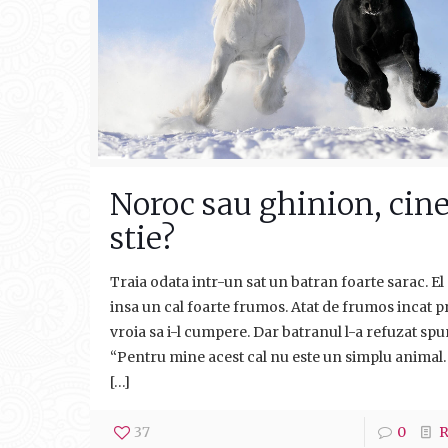
Noroc sau ghinion, cin
stie?
Traia odata intr-un sat un batran foarte sarac. El
insa un cal foarte frumos. Atat de frumos incat 
vroia sa i-l cumpere. Dar batranul l-a refuzat sp
“Pentru mine acest cal nu este un simplu animal. 
[…]
37
0
R