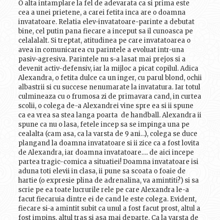
O alta intamplare la fel de adevarata ca si prima este
cea a unei prietene, a carei fetita inca are o doamna
invatatoare. Relatia elev-invatatoare-parinte a debutat
bine, cel putin pana fiecare a inceput sa il cunoasca pe
celalalalt. Si treptat, atitudinea pe care invatatoarea o
avea in comunicarea cu parintele a evoluat intr-una
pasiv-agresiva. Parintele nu s-a lasat mai prejos si a
devenit activ-defensiv, iar la mijloc a picat copilul. Adica
Alexandra, o fetita dulce ca un inger, cu parul blond, ochii
albastrii si cu succese nenumarate la invatatura. Iar totul
culmineaza cu o frumosa zi de primavara cand, in curtea
scolii, o colega de-a Alexandrei vine spre ea si ii spune
ca ea vrea sa stea langa poarta de handball. Alexandra ii
spune ca nu o lasa, fetele incep sa se impinga una pe
cealalta (cam asa, ca la varsta de 9 ani…), colega se duce
plangand la doamna invatatoare si ii zice ca a fost lovita
de Alexandra, iar doamna invatatoare…. de aici incepe
partea tragic-comica a situatiei! Doamna invatatoare isi
aduna toti elevii in clasa, ii pune sa scoata o foaie de
hartie (o expresie plina de adrenalina, va amintiti?) si sa
scrie pe ea toate lucrurile rele pe care Alexandra le-a
facut fiecaruia dintre ei de cand le este colega. Evident,
fiecare si-a amintit subit ca unul a fost facut prost, altul a
fost impins, altul tras si asa mai departe. Ca la varsta de