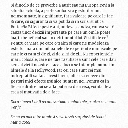
Si dincolo de ce proverbe a auzit sau nu Europa, revin la
situatia actuala, a profesorilor si a gesturilor mici,
neinsemnate, insignifiante, fara valoare pe care le fac.
Si care, cu siguranta si va pot da si in scris, sunt ca
Butterfly Effect: peste ani, undeva, candva, cumva vor fi
cauza unor decizii importante pe care un om le poate
lua, in beneficiul sau in detrimentul lui. Si stiti de ce?
Pentru ca viata pe care o traim si care ne modeleaza
este formata din milioanele de experiente minuscule pe
care le cream zi de zi, zi de zi, zi de zi… Nu experientele
mari, colosale, care ne taie rasuflarea sunt cele care dau
sensul vietii noastre – acest lucru se intampla numai in
filmele de la Hollywood. Iar cei care sunt cei mai
indreptatiti sa faca acest lucru, adica sa creeze din
gesturi mici efecte trainice, suntem noi. Pentru ca in
fiecare dintre noi se afla puterea de a visa, vointa de a
crea si motivatia de a face.
Daca cineva i-ar fi recunoscatoare mainii tale, pentru ce anume
i-ar fi?
Sa nu va mai mire nimic si sa va lasati surprinsi de toate!
Maria Cotoi