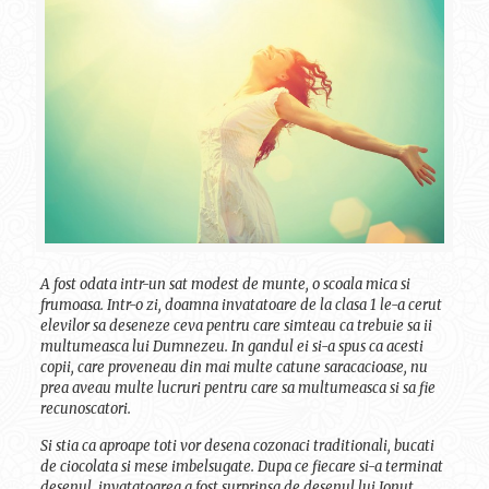
A fost odata intr-un sat modest de munte, o scoala mica si
frumoasa. Intr-o zi, doamna invatatoare de la clasa 1 le-a cerut
elevilor sa deseneze ceva pentru care simteau ca trebuie sa ii
multumeasca lui Dumnezeu. In gandul ei si-a spus ca acesti
copii, care proveneau din mai multe catune saracacioase, nu
prea aveau multe lucruri pentru care sa multumeasca si sa fie
recunoscatori.
Si stia ca aproape toti vor desena cozonaci traditionali, bucati
de ciocolata si mese imbelsugate. Dupa ce fiecare si-a terminat
desenul, invatatoarea a fost surprinsa de desenul lui Ionut,