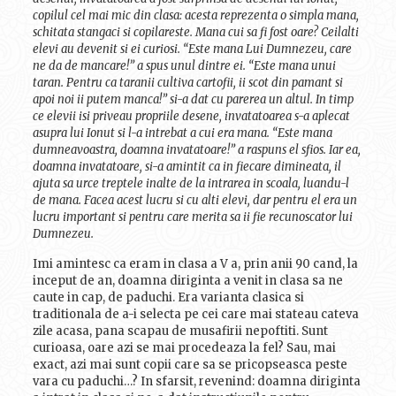
copilul cel mai mic din clasa: acesta reprezenta o simpla mana,
schitata stangaci si copilareste. Mana cui sa fi fost oare? Ceilalti
elevi au devenit si ei curiosi. “Este mana Lui Dumnezeu, care
ne da de mancare!” a spus unul dintre ei. “Este mana unui
taran. Pentru ca taranii cultiva cartofii, ii scot din pamant si
apoi noi ii putem manca!” si-a dat cu parerea un altul. In timp
ce elevii isi priveau propriile desene, invatatoarea s-a aplecat
asupra lui Ionut si l-a intrebat a cui era mana. “Este mana
dumneavoastra, doamna invatatoare!” a raspuns el sfios. Iar ea,
doamna invatatoare, si-a amintit ca in fiecare dimineata, il
ajuta sa urce treptele inalte de la intrarea in scoala, luandu-l
de mana. Facea acest lucru si cu alti elevi, dar pentru el era un
lucru important si pentru care merita sa ii fie recunoscator lui
Dumnezeu.
Imi amintesc ca eram in clasa a V a, prin anii 90 cand, la
inceput de an, doamna diriginta a venit in clasa sa ne
caute in cap, de paduchi. Era varianta clasica si
traditionala de a-i selecta pe cei care mai stateau cateva
zile acasa, pana scapau de musafirii nepoftiti. Sunt
curioasa, oare azi se mai procedeaza la fel? Sau, mai
exact, azi mai sunt copii care sa se pricopseasca peste
vara cu paduchi…? In sfarsit, revenind: doamna diriginta