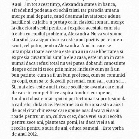
9 ani…! In tot acest timp, Alexandra statea in banca,
sfredelind podeaua cu ochii tristi. Iar parodia umana
merge mai departe, cand doamna invatatoare aduna
hartiile si, cu jalba-n protap ca in clasicul roman, merge
la directorul scolii pentru a-i explica acestuia cum sta
treaba cu copilul problema, Alexandra. Nu va voi spune
sfarsitul, va asigur doar ca este unul pozitiv pe termen
scurt, cel putin, pentru Alexandra. Anul in care se
intamplau toate acestea este un an in care libertatea si
expresia cuvantului sunt la ele acasa, este un an in care
numai daca refuzi total nu vei putea dobandi cunostinte
despre orice iti trece prin minte, inclusiv cum sa fi un
bun parinte, cum sa fi un bun profesor, cum sa comunici
cu copii, cum sa te dezvolti personal, cum sa…, cum sa… .
Si, mai ales, este anul in care scolile se avanta care mai
de care in competitii ce aspira fonduri europene,
fonduri folosite mai apoi in perfectionarea profesionala
a cadrelor didactice. Pesemne ca si Europa asta a auzit
de acel citat chinezesc care spune asa: daca vrei sa ai
roade pentru un an, cultiva orez, daca vrei sa ai recolta
pentru zece ani, planteaza pomi, iar daca vrei sa ai
recolta pentru o suta de ani, educa oameni… Este vorba
de anul 2012.