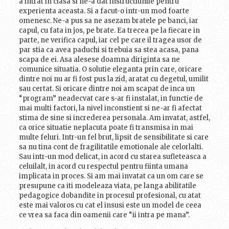
a intrat in clasa si ne-a dat instructiunile pentru
experienta aceasta. Si a facut-o intr-un mod foarte
omenesc. Ne-a pus sa ne asezam bratele pe banci, iar
capul, cu fata in jos, pe brate. Ea trecea pe la fiecare in
parte, ne verifica capul, iar cel pe care il tragea usor de
par stia ca avea paduchi si trebuia sa stea acasa, pana
scapa de ei. Asa alesese doamna diriginta sa ne
comunice situatia. O solutie eleganta prin care, oricare
dintre noi nu ar fi fost pus la zid, aratat cu degetul, umilit
sau certat. Si oricare dintre noi am scapat de inca un
“program” neadecvat care s-ar fi instalat, in functie de
mai multi factori, la nivel inconstient si ne-ar fi afectat
stima de sine si increderea personala. Am invatat, astfel,
ca orice situatie neplacuta poate fi transmisa in mai
multe feluri. Intr-un fel brut, lipsit de sensibilitate si care
sa nu tina cont de fragilitatile emotionale ale celorlalti.
Sau intr-un mod delicat, in acord cu starea sufleteasca a
celuilalt, in acord cu respectul pentru fiinta umana
implicata in proces. Si am mai invatat ca un om care se
presupune ca iti modeleaza viata, pe langa abilitatile
pedagogice dobandite in procesul profesional, cu atat
este mai valoros cu cat el insusi este un model de ceea
ce vrea sa faca din oamenii care “ii intra pe mana”.