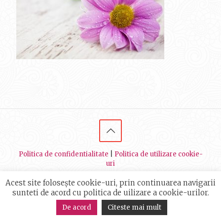
Politica de confidentialitate
|
Politica de utilizare cookie-
uri
© 2014 - 2021 Maria Cotoi - Master Trainer NLP, Autor |
Acest site folosește cookie-uri, prin continuarea navigarii
Toate drepturile rezervate | Creat de
ThisAgency
sunteti de acord cu politica de uilizare a cookie-urilor.
De acord
Citeste mai mult