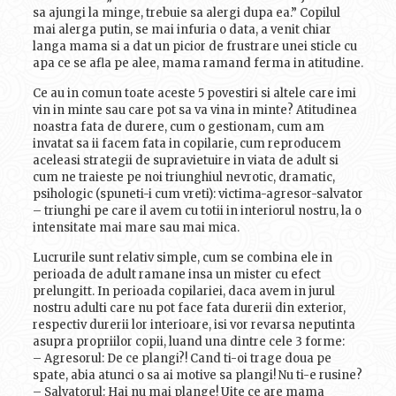
sa ajungi la minge, trebuie sa alergi dupa ea.” Copilul
mai alerga putin, se mai infuria o data, a venit chiar
langa mama si a dat un picior de frustrare unei sticle cu
apa ce se afla pe alee, mama ramand ferma in atitudine.
Ce au in comun toate aceste 5 povestiri si altele care imi
vin in minte sau care pot sa va vina in minte? Atitudinea
noastra fata de durere, cum o gestionam, cum am
invatat sa ii facem fata in copilarie, cum reproducem
aceleasi strategii de supravietuire in viata de adult si
cum ne traieste pe noi triunghiul nevrotic, dramatic,
psihologic (spuneti-i cum vreti): victima-agresor-salvator
– triunghi pe care il avem cu totii in interiorul nostru, la o
intensitate mai mare sau mai mica.
Lucrurile sunt relativ simple, cum se combina ele in
perioada de adult ramane insa un mister cu efect
prelungitt. In perioada copilariei, daca avem in jurul
nostru adulti care nu pot face fata durerii din exterior,
respectiv durerii lor interioare, isi vor revarsa neputinta
asupra propriilor copii, luand una dintre cele 3 forme:
– Agresorul: De ce plangi?! Cand ti-oi trage doua pe
spate, abia atunci o sa ai motive sa plangi! Nu ti-e rusine?
– Salvatorul: Hai nu mai plange! Uite ce are mama