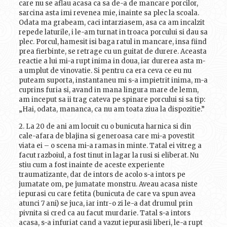
care nu se aflau acasa ca sa de-a de mancare porcilor,
sarcina asta imi revenea mie, inainte sa plec la scoala.
Odata ma grabeam, caci intarziasem, asa ca am incalzit
repede laturile, i le-am turnat in troaca porcului si dau sa
plec. Porcul, hamesit isi baga ratul in mancare, insa fiind
prea fierbinte, se retrage cu un guitat de durere. Aceasta
reactie a lui mi-a rupt inima in doua, iar durerea asta m-
a umplut de vinovatie. Si pentru ca era ceva ce eu nu
puteam suporta, instantaneu mi s-a impietrit inima, m-a
cuprins furia si, avand in mana lingura mare de lemn,
am inceput sa ii trag cateva pe spinare porcului si sa tip:
„Hai, odata, mananca, ca nu am toata ziua la dispozitie.”
2. La 20 de ani am locuit cu o bunicuta harnica si din
cale-afara de blajina si generoasa care mi-a povestit
viata ei – o scena mi-a ramas in minte. Tatal ei vitreg a
facut razboiul, a fost tinut in lagar la rusi si eliberat. Nu
stiu cum a fost inainte de aceste experiente
traumatizante, dar de intors de acolo s-a intors pe
jumatate om, pe jumatate monstru. Aveau acasa niste
iepurasi cu care fetita (bunicuta de care va spun avea
atunci 7 ani) se juca, iar intr-o zi le-a dat drumul prin
pivnita si cred ca au facut murdarie. Tatal s-a intors
acasa, s-a infuriat cand a vazut iepurasii liberi, le-a rupt