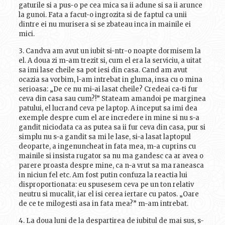
gaturile si a pus-o pe cea mica sa ii adune si sa ii arunce
la gunoi. Fata a facut-o ingrozita si de faptul ca unii
dintre ei nu murisera si se zbateau inca in mainile ei
mici.
3. Candva am avut un iubit si-ntr-o noapte dormisem la
el. A doua zi m-am trezit si, cum el era la serviciu, a uitat
sa imi lase cheile sa pot iesi din casa. Cand am avut
ocazia sa vorbim, l-am intrebat in gluma, insa cu o mina
serioasa: „De ce nu mi-ai lasat cheile? Credeai ca-ti fur
ceva din casa sau cum?!” Stateam amandoi pe marginea
patului, el lucrand ceva pe laptop. A inceput sa imi dea
exemple despre cum el are incredere in mine si nu s-a
gandit niciodata ca as putea sa ii fur ceva din casa, pur si
simplu nu s-a gandit sa mi le lase, si-a lasat laptopul
deoparte, a ingenuncheat in fata mea, m-a cuprins cu
mainile si insista rugator sa nu ma gandesc ca ar avea o
parere proasta despre mine, ca n-a vrut sa ma raneasca
in niciun fel etc. Am fost putin confuza la reactia lui
disproportionata: eu spusesem ceva pe un ton relativ
neutru si mucalit, iar el isi cerea iertare cu patos. „Oare
de ce te milogesti asa in fata mea?” m-am intrebat.
4. La doua luni de la despartirea de iubitul de mai sus, s-