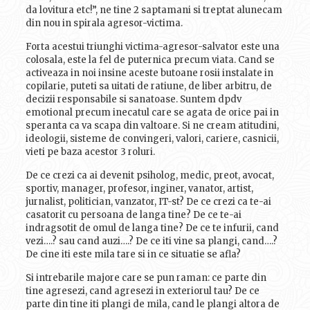
da lovitura etc!”, ne tine 2 saptamani si treptat alunecam
din nou in spirala agresor-victima.
Forta acestui triunghi victima-agresor-salvator este una
colosala, este la fel de puternica precum viata. Cand se
activeaza in noi insine aceste butoane rosii instalate in
copilarie, puteti sa uitati de ratiune, de liber arbitru, de
decizii responsabile si sanatoase. Suntem dpdv
emotional precum inecatul care se agata de orice pai in
speranta ca va scapa din valtoare. Si ne cream atitudini,
ideologii, sisteme de convingeri, valori, cariere, casnicii,
vieti pe baza acestor 3 roluri.
De ce crezi ca ai devenit psiholog, medic, preot, avocat,
sportiv, manager, profesor, inginer, vanator, artist,
jurnalist, politician, vanzator, IT-st? De ce crezi ca te-ai
casatorit cu persoana de langa tine? De ce te-ai
indragsotit de omul de langa tine? De ce te infurii, cand
vezi….? sau cand auzi….? De ce iti vine sa plangi, cand….?
De cine iti este mila tare si in ce situatie se afla?
Si intrebarile majore care se pun raman: ce parte din
tine agresezi, cand agresezi in exteriorul tau? De ce
parte din tine iti plangi de mila, cand le plangi altora de