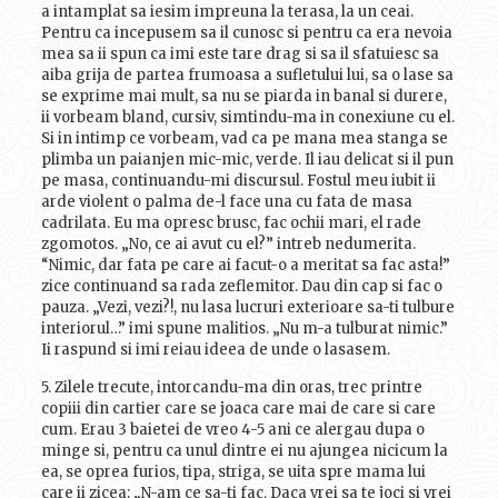
a intamplat sa iesim impreuna la terasa, la un ceai.
Pentru ca incepusem sa il cunosc si pentru ca era nevoia
mea sa ii spun ca imi este tare drag si sa il sfatuiesc sa
aiba grija de partea frumoasa a sufletului lui, sa o lase sa
se exprime mai mult, sa nu se piarda in banal si durere,
ii vorbeam bland, cursiv, simtindu-ma in conexiune cu el.
Si in intimp ce vorbeam, vad ca pe mana mea stanga se
plimba un paianjen mic-mic, verde. Il iau delicat si il pun
pe masa, continuandu-mi discursul. Fostul meu iubit ii
arde violent o palma de-l face una cu fata de masa
cadrilata. Eu ma opresc brusc, fac ochii mari, el rade
zgomotos. „No, ce ai avut cu el?” intreb nedumerita.
“Nimic, dar fata pe care ai facut-o a meritat sa fac asta!”
zice continuand sa rada zeflemitor. Dau din cap si fac o
pauza. „Vezi, vezi?!, nu lasa lucruri exterioare sa-ti tulbure
interiorul…” imi spune malitios. „Nu m-a tulburat nimic.”
Ii raspund si imi reiau ideea de unde o lasasem.
5. Zilele trecute, intorcandu-ma din oras, trec printre
copiii din cartier care se joaca care mai de care si care
cum. Erau 3 baietei de vreo 4-5 ani ce alergau dupa o
minge si, pentru ca unul dintre ei nu ajungea nicicum la
ea, se oprea furios, tipa, striga, se uita spre mama lui
care ii zicea: „N-am ce sa-ti fac. Daca vrei sa te joci si vrei