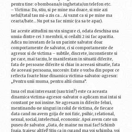
pentru tine: o bomboana/o inghetata/un telefon etc.
– Victima: Da, stiu, si pe mine ma doare, si mie azi
seful/tatal tau mi-a zis ca… Ai vazut ca si pe mine ma
cearta/bate… Nu pot sa fac nimic (ca sa te apar).
Iar aceste atitudini nu vin singure ci, odata deschisa usa
unuia dintre cei 3 membrii, si ceilalti 2 isi fac aparitia.
Adica nu invatam de la un parinte salvator doar
comportamente de salvator, ci si comportamente de
agresor si de victima – subtile, discrete, inconstiente si
pe care, mai tarziu, le manifestam in situatii diferite,
fata de persoane diferite si chiar in aceeasi situatie, fata
de aceeasi persoana, succesiv. Este o vorba din popor ce
reflecta foarte bine dinamica victima-salvator-agresor:
„Pentru unii muma, pentru altii ciuma”.
Insa cel mai interesant (sau trist?) este ca aceasta
dinamica victima-agresor-salvator o aplicam mai intai si
constant pe noi insine. Ne agresam in diferite feluri,
mentinandu-ne singuri in rolul de victima, de fiecare
data cand nu avem grija de noi fizic, psihic, relational,
sexual, social, intelectual, economic. Apoi avem cate un
puseu de salvator „Gata, de maine nu mai fac! Schimb
foaia, traiesc altfel! Stiu ca in curand ma voi schimba, voi