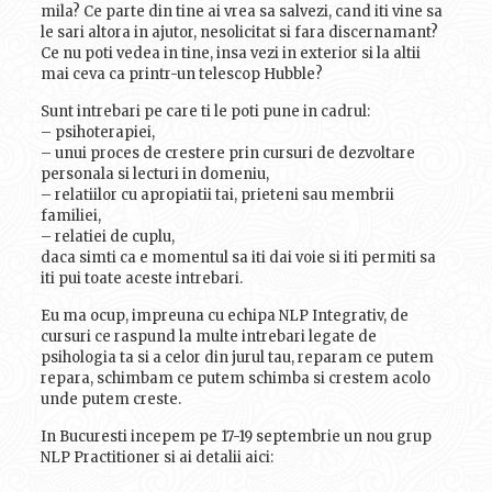
mila? Ce parte din tine ai vrea sa salvezi, cand iti vine sa
le sari altora in ajutor, nesolicitat si fara discernamant?
Ce nu poti vedea in tine, insa vezi in exterior si la altii
mai ceva ca printr-un telescop Hubble?
Sunt intrebari pe care ti le poti pune in cadrul:
– psihoterapiei,
– unui proces de crestere prin cursuri de dezvoltare
personala si lecturi in domeniu,
– relatiilor cu apropiatii tai, prieteni sau membrii
familiei,
– relatiei de cuplu,
daca simti ca e momentul sa iti dai voie si iti permiti sa
iti pui toate aceste intrebari.
Eu ma ocup, impreuna cu echipa NLP Integrativ, de
cursuri ce raspund la multe intrebari legate de
psihologia ta si a celor din jurul tau, reparam ce putem
repara, schimbam ce putem schimba si crestem acolo
unde putem creste.
In Bucuresti incepem pe 17-19 septembrie un nou grup
NLP Practitioner si ai detalii aici: